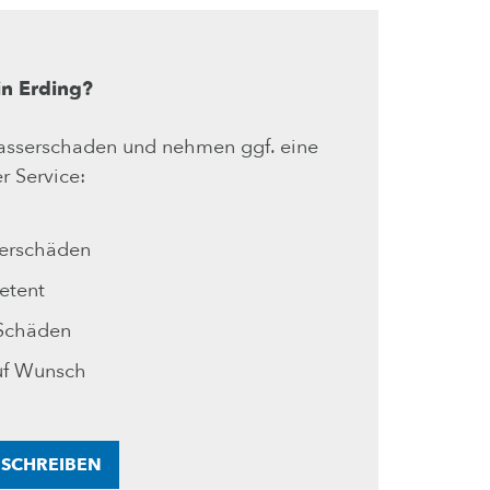
n Erding?
Wasserschaden und nehmen ggf. eine
r Service:
serschäden
etent
 Schäden
uf Wunsch
L SCHREIBEN